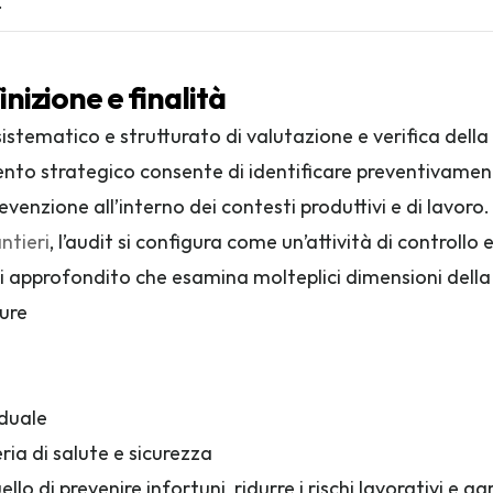
.
inizione e finalità
istematico e strutturato di valutazione e verifica dell
o strategico consente di identificare preventivamente po
venzione all’interno dei contesti produttivi e di lavoro.
ntieri
, l’audit si configura come un’attività di controllo 
i approfondito che esamina molteplici dimensioni della s
ture
iduale
ia di salute e sicurezza
uello di prevenire infortuni, ridurre i rischi lavorativi e 