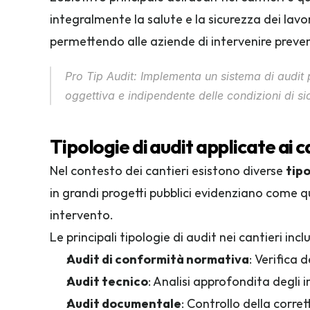
integralmente la salute e la sicurezza dei lav
permettendo alle aziende di intervenire preven
Pro Tip Audit: Implementa un sistema di audit
oggettiva e indipendente delle condizioni di si
Tipologie di audit applicate ai c
Nel contesto dei cantieri esistono diverse 
tipo
in grandi progetti pubblici evidenziano come qu
intervento.
Le principali tipologie di audit nei cantieri inc
Audit di conformità normativa
: Verifica 
Audit tecnico
: Analisi approfondita degli i
Audit documentale
: Controllo della corr