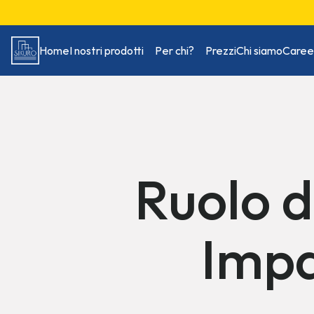
Home
I nostri prodotti
Per chi?
Prezzi
Chi siamo
Caree
Ruolo de
Impa