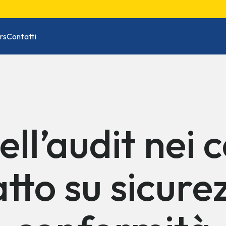
rs
Contatti
ll’audit nei ca
tto su sicurez