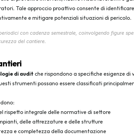
oratori. Tale approccio proattivo consente di identific
tivamente e mitigare potenziali situazioni di pericolo.
 periodici con cadenza semestrale, coinvolgendo figure spe
curezza del cantiere.
antieri
logie di audit
 che rispondono a specifiche esigenze di v
esti strumenti possano essere classificati principalment
ludono:
del rispetto integrale delle normative di settore
mpianti, delle attrezzature e delle strutture
ettezza e completezza della documentazione